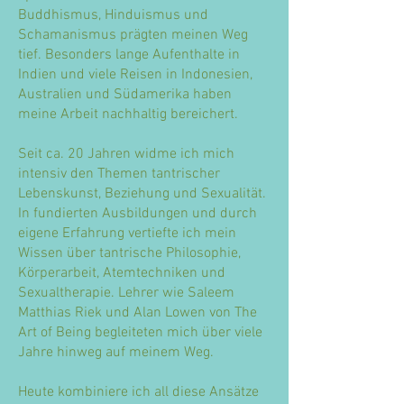
Buddhismus, Hinduismus und
Schamanismus prägten meinen Weg
tief. Besonders lange Aufenthalte in
Indien und viele Reisen in Indonesien,
Australien und Südamerika haben
meine Arbeit nachhaltig bereichert.
Seit ca. 20 Jahren widme ich mich
intensiv den Themen tantrischer
Lebenskunst, Beziehung und Sexualität.
In fundierten Ausbildungen und durch
eigene Erfahrung vertiefte ich mein
Wissen über tantrische Philosophie,
Körperarbeit, Atemtechniken und
Sexualtherapie. Lehrer wie Saleem
Matthias Riek und Alan Lowen von The
Art of Being begleiteten mich über viele
Jahre hinweg auf meinem Weg.
Heute kombiniere ich all diese Ansätze