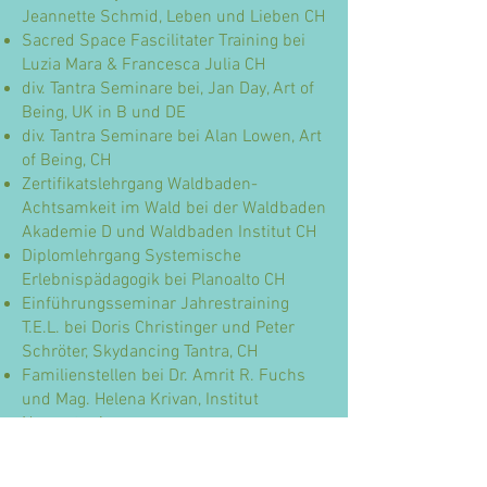
Jeannette Schmid, Leben und Lieben CH
Sacred Space Fascilitater Training bei
Luzia Mara & Francesca Julia CH
div. Tantra Seminare bei, Jan Day, Art of
Being, UK in B und DE
div. Tantra Seminare bei Alan Lowen, Art
of Being, CH
Zertifikatslehrgang Waldbaden-
Achtsamkeit im Wald bei der Waldbaden
Akademie D und Waldbaden Institut CH
Diplomlehrgang Systemische
Erlebnispädagogik bei Planoalto CH
Einführungsseminar Jahrestraining
T.E.L. bei Doris Christinger und Peter
Schröter, Skydancing Tantra, CH
Familienstellen bei Dr. Amrit R. Fuchs
und Mag. Helena Krivan, Institut
Namaste, A
Workshops Das Konsens Rad von Betty
Martyn