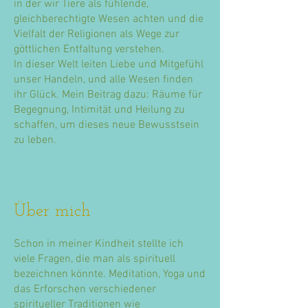
in der wir Tiere als fühlende,
gleichberechtigte Wesen achten und die
Vielfalt der Religionen als Wege zur
göttlichen Entfaltung verstehen.
In dieser Welt leiten Liebe und Mitgefühl
unser Handeln, und alle Wesen finden
ihr Glück. Mein Beitrag dazu: Räume für
Begegnung, Intimität und Heilung zu
schaffen, um dieses neue Bewusstsein
zu leben.
Über mich
Schon in meiner Kindheit stellte ich
viele Fragen, die man als spirituell
bezeichnen könnte. Meditation, Yoga und
das Erforschen verschiedener
spiritueller Traditionen wie