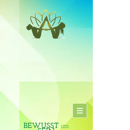
BEWUSST
im