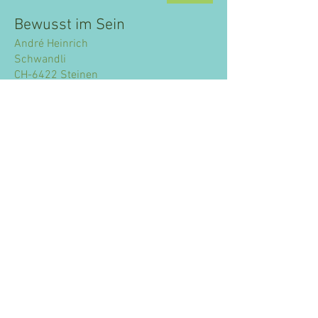
Bewusst im Sein
André Heinrich
Schwandli
CH-6422 Steinen
T:
079 734 81 92
ah@bewusst-im-sein.ch
Service-Zeiten
Montag- Freitag
10 - 21 Uhr
Samstag nach Absprache möglich
.
Bitte keine Besuche ohne Anmeldung.