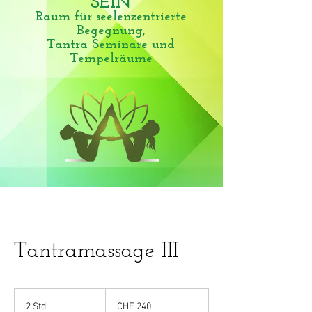
SEIN
Raum für seelenzentrierte
Begegnung,
Tantra Seminare und
Tempelräume
Tantramassage III
240
Schweizer
2 Std.
2
CHF 240
Franken