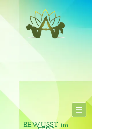
BEWUSST
im